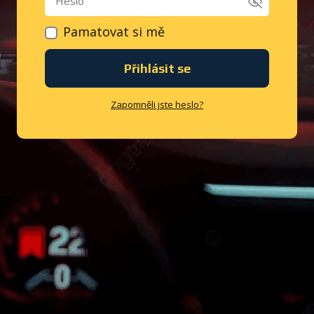
Pamatovat si mě
Přihlásit se
Zapomněli jste heslo?