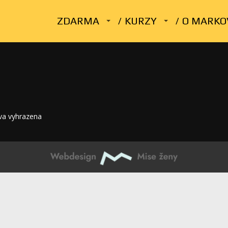
ZDARMA
KURZY
O MARKO
va vyhrazena