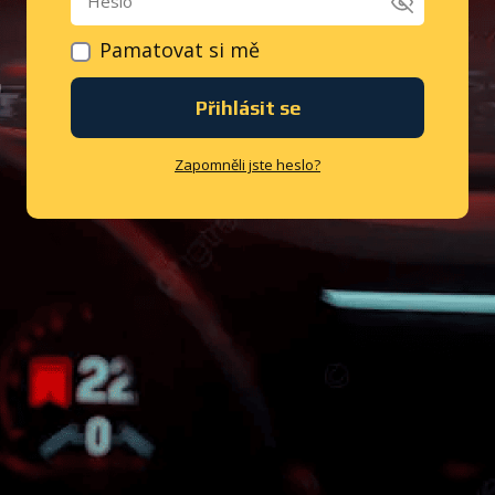
Pamatovat si mě
Přihlásit se
Zapomněli jste heslo?